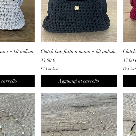
ano + kit pulizia
Clutch bag fatta a mano + kit pulizia
Clutch
Prezzo
Prezz
35,00 €
35,00 
IVA inclusa
IVA incl
 carrello
Aggiungi al carrello