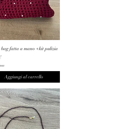
 bag fatta a mano +kit pulizia
o
€
usa
Aggiungi al carrello