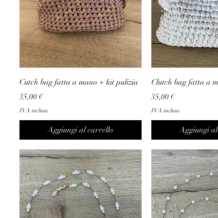
Cutch bag fatta a mano + kit pulizia
Clutch bag fatta a m
Prezzo
Prezzo
35,00 €
35,00 €
IVA inclusa
IVA inclusa
Aggiungi al carrello
Aggiungi al