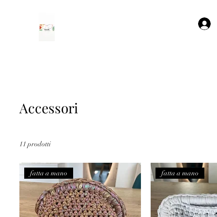
Accessori
11 prodotti
fatta a mano
fatta a mano