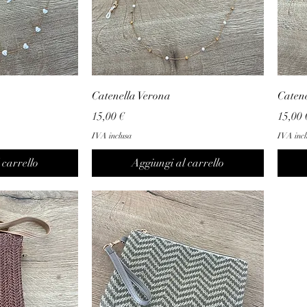
Catenella Verona
Catene
Prezzo
Prezz
15,00 €
15,00 
IVA inclusa
IVA incl
 carrello
Aggiungi al carrello