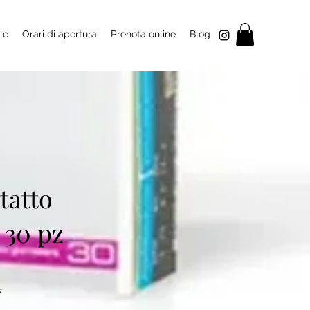
le
Orari di apertura
Prenota online
Blog
tatto
 30 pz
n