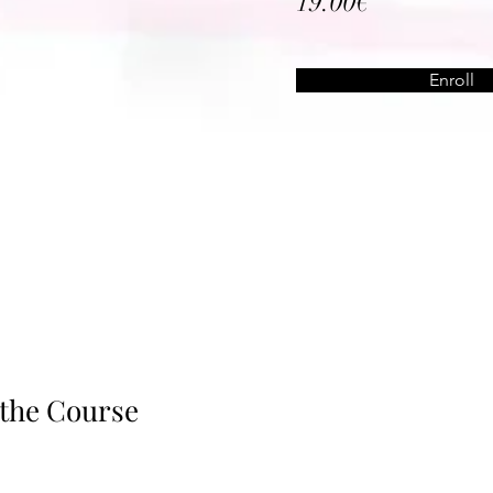
19.00€
Enroll
the Course