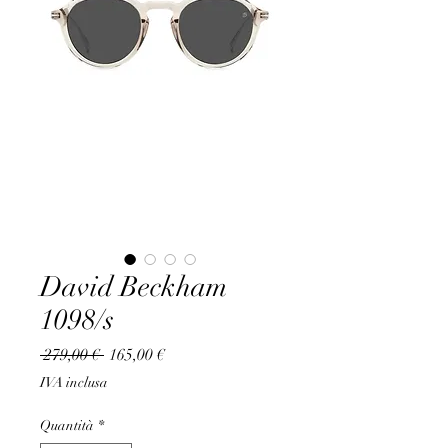
David Beckham
1098/s
Prezzo
Prezzo
 279,00 € 
165,00 €
regolare
scontato
IVA inclusa
Quantità
*