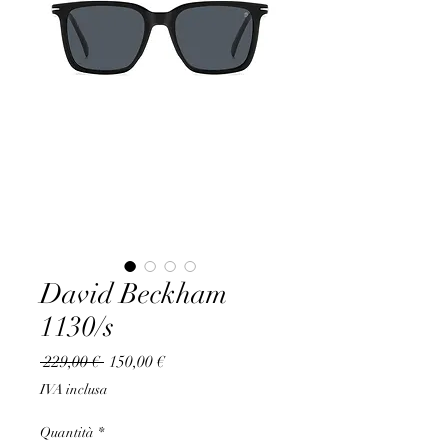
David Beckham
1130/s
Prezzo
Prezzo
 229,00 € 
150,00 €
regolare
scontato
IVA inclusa
Quantità
*