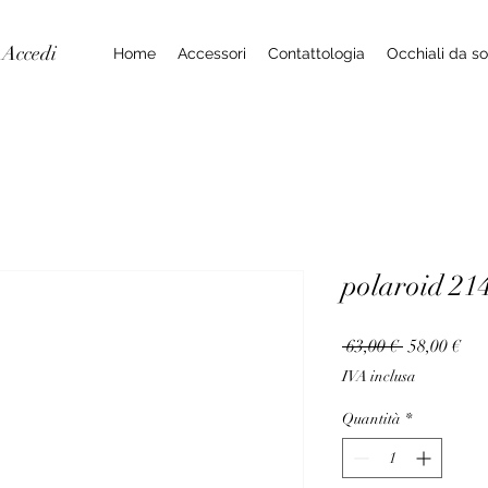
Accedi
Home
Accessori
Contattologia
Occhiali da so
polaroid 21
Prezzo
Pre
 63,00 € 
58,00 €
regolare
sco
IVA inclusa
Quantità
*