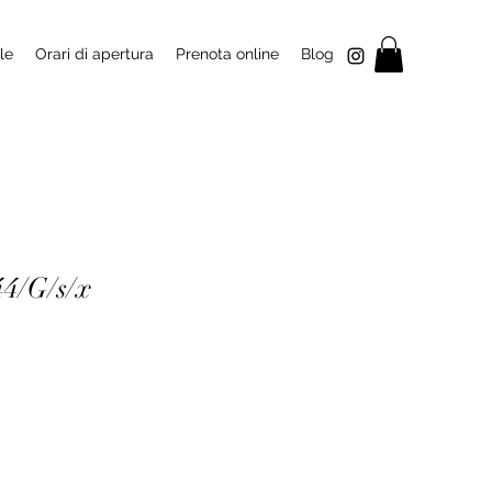
le
Orari di apertura
Prenota online
Blog
44/G/s/x
zzo
ntato